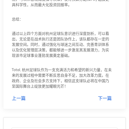
具科学性，从而最大化投资回报率。
总结：
通过以上四个方面对杭州足球队意识进行深度剖析，可以看
出，无论是在战术执行还是团队协作上，该队都存在一定的
发展空间。同时，通过强化与球迷之间互动、完善青训体系
以及优化管理层决策，都能够进一步激发其发展潜力，为实
现该市足球事业蓬勃发展奠定基础。
Total, 杭州足球队作为一支充满活力和希望的新兴力量，在未
来的发展过程中需要不断反思自身不足，加大改革力度。在
政府、企业及社会多方支持下，相信这支球队必将在中国乃
至国际舞台上绽放更加耀眼光芒！
上一篇
下一篇