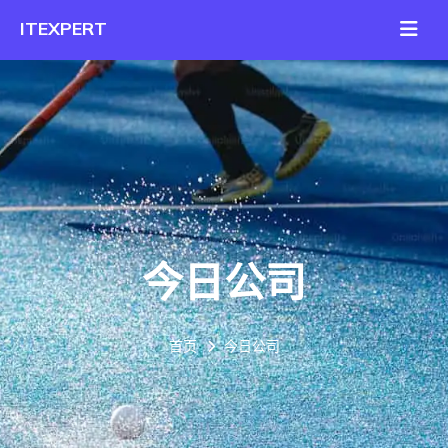
今日公司
首页
今日公司