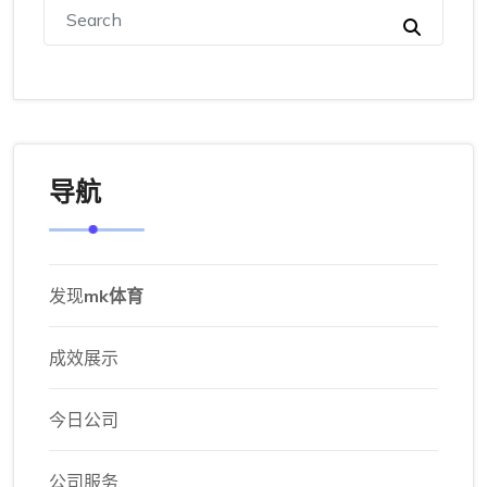
导航
发现
mk体育
成效展示
今日公司
公司服务