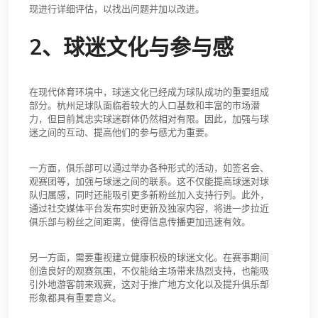
现进行详细评估，以找出问题并加以改进。
2、球迷文化与参与感
在现代体育环境中，球迷文化已经成为球队成功的重要组成
部分。杭州足球队面临着较大的人口基数和丰富的市场潜
力，但目前其忠实球迷群体仍然相对有限。因此，加强与球
迷之间的互动、提高他们的参与感尤为重要。
一方面，俱乐部可以通过举办各种形式的活动，如签名会、
观赛团等，加强与球迷之间的联系。这不仅能提高球迷对球
队归属感，同时还能吸引更多新粉丝加入支持行列。此外，
通过社交媒体平台发布实时更新及独家内容，将进一步拉近
俱乐部与粉丝之间距离，使得信息传播更加迅速有效。
另一方面，需要重视建立健康积极的球迷文化。在赛事期间
创造良好的观赛氛围，不仅能给主场带来热烈支持，也能吸
引外地游客前来观赛，这对于推广地方文化以及提升俱乐部
形象都具有重要意义。